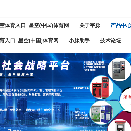
空体育入口_星空(中国)体育网
关于宇脉
产品中
育入口_星空(中国)体育网
小脉助手
技术论坛