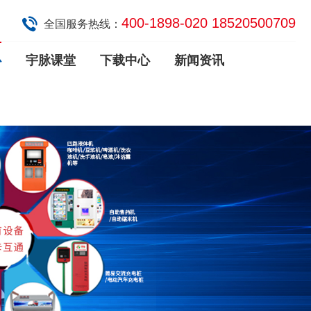
400-1898-020 18520500709
全国服务热线：
心
宇脉课堂
下载中心
新闻资讯