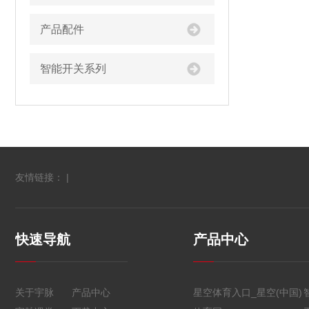
产品配件
智能开关系列
友情链接： |
快速导航
产品中心
关于宇脉
产品中心
星空体育入口_星空(中国)