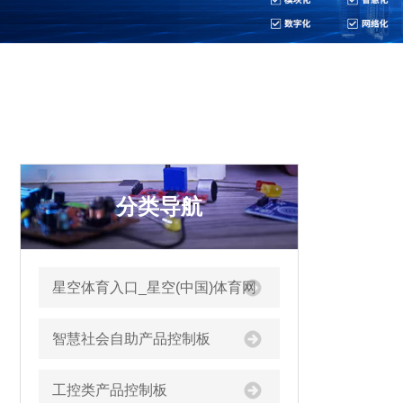
分类导航
星空体育入口_星空(中国)体育网
智慧社会自助产品控制板
工控类产品控制板