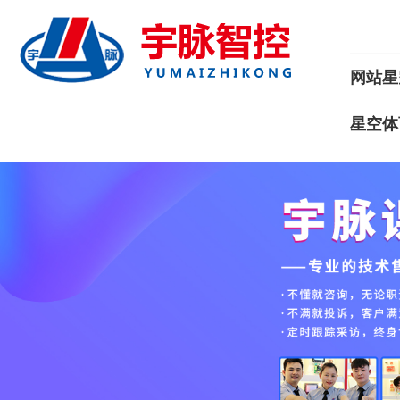
网站星
星空体