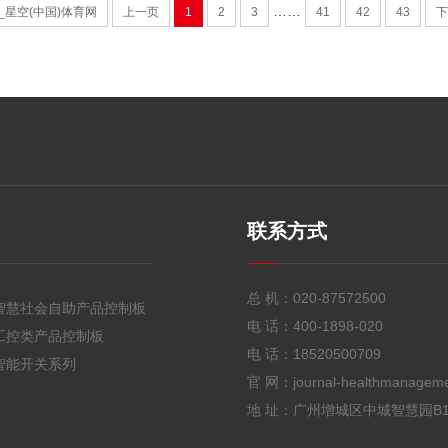
……
_星空(中国)体育网
上一页
1
2
3
41
42
43
下
联系方式
总 机：
020-87572500
智慧社会自助产品控制板
电 话：
400-1898-020
工控类产品控制板
电 话：
18520500709
智能开关系列
官 网：journal-healthmanagem
地 址：广州增城区中城智慧园B