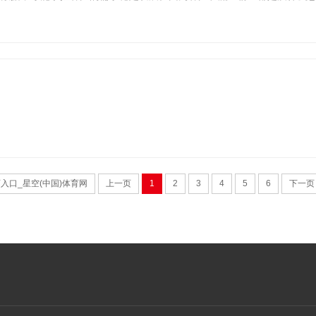
入口_星空(中国)体育网
上一页
1
2
3
4
5
6
下一页