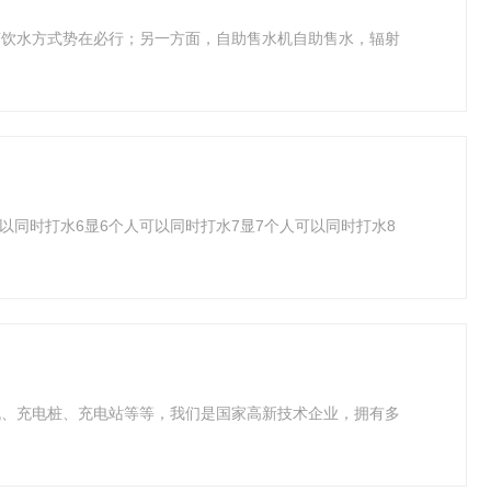
变饮水方式势在必行；另一方面，自助售水机自助售水，辐射
可以同时打水6显6个人可以同时打水7显7个人可以同时打水8
机、充电桩、充电站等等，我们是国家高新技术企业，拥有多