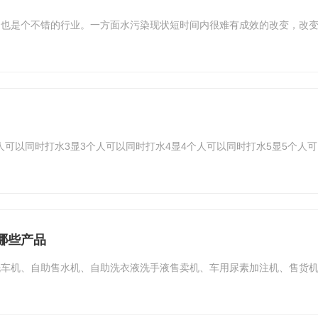
，也是个不错的行业。一方面水污染现状短时间内很难有成效的改变，改
个人可以同时打水3显3个人可以同时打水4显4个人可以同时打水5显5个人
哪些产品
洗车机、自助售水机、自助洗衣液洗手液售卖机、车用尿素加注机、售货