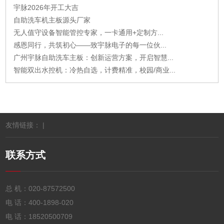
宇脉2026年开工大吉
自助洗车机主板源头厂家
无人值守设备智能管控专家，一卡通用+定制方...
感恩同行，共筑初心——致宇脉电子的每一位伙...
广州宇脉自助洗车主板：创新运营方案，开启智慧...
智能双出水控机：冷热自选，计费精准，校园/商业...
友情链接： |
联系方式
总 机：
020-87572500
电 话：
400-1898-020
电 话：
18520500709