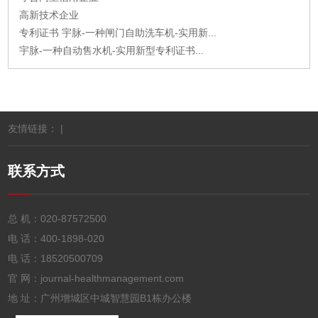
高新技术企业
专利证书 宇脉-一种闸门自助洗车机-实用新...
宇脉-一种自动售水机-实用新型专利证书...
友情链接： |
联系方式
总 机：
020-87572500
电 话：
400-1898-020
电 话：
18520500709
官 网：journal-healthmanagement.com
地 址：广州增城区中城智慧园B1栋办公楼