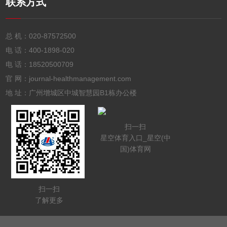
联系方式
总 机：
020-87572500
电 话：
400-1898-020
电 话：
18520500709
官 网：journal-healthmanagement.com
地 址：广州增城区中城智慧园B1栋办公楼
扫一扫
星空体育入口_星空(中
国)体育网
扫一扫
了解更多