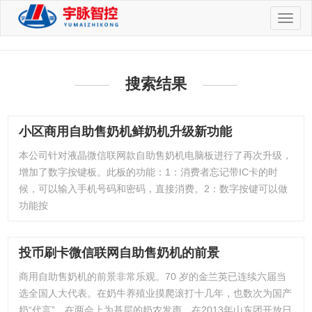
切
换
导
航
搜索结果
小区商用自助售奶机鲜奶机升级新功能
本公司针对液晶微信联网款自助售奶机电脑板进行了再次升级，
增加了数字按键板。此板的功能：1：消费者忘记带IC卡的时
候，可以输入手机号码和密码，直接消费。2：数字按键可以做
功能按
投币刷卡微信联网自助售奶机的前景
商用自助售奶机的前景非常乐观。70 岁的金兰英已连续六届当
选全国人大代表。在奶牛养殖业摸爬滚打十几年，也数次为国产
奶“代言”，在两会上为基层的奶农发声。在2013年山东团开放日