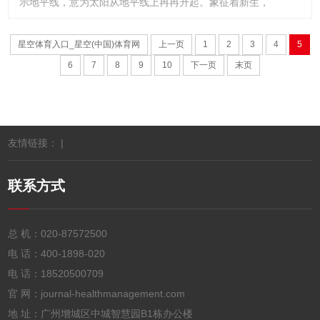
示地平线，意为太阳从地平线上冉冉升起。象征着新生，
星空体育入口_星空(中国)体育网
上一页
1
2
3
4
5
6
7
8
9
10
下一页
末页
友情链接： |
联系方式
总 机：
020-87572500
电 话：
400-1898-020
电 话：
18520500709
官 网：journal-healthmanagement.com
地 址：广州增城区中城智慧园B1栋办公楼