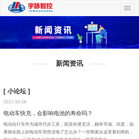
切
换
导
航
新闻资讯
[ 小论坛 ]
2017-10-28
2
电动车快充，会影响电池的寿命吗？
电动自行车作为城市代步工具，因其轻便灵活，颇有市场。但是，如
果骑在路上的电动车突然没电了怎么办？一些商家从这里看到商机，