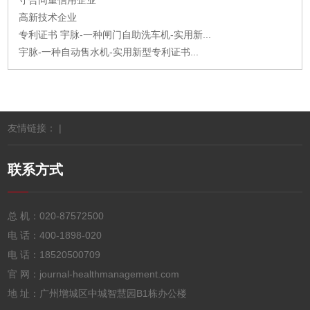
高新技术企业
专利证书 宇脉-一种闸门自助洗车机-实用新...
宇脉-一种自动售水机-实用新型专利证书...
友情链接： |
联系方式
总 机：
020-87572500
电 话：
400-1898-020
电 话：
18520500709
官 网：journal-healthmanagement.com
地 址：广州增城区中城智慧园B1栋办公楼