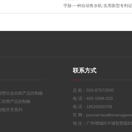
宇脉-一种自动售水机-实用新型专利证书
联系方式
总 机：
020-87572500
智慧社会自助产品控制板
电 话：
400-1898-020
工控类产品控制板
电 话：
18520500709
智能开关系列
官 网：journal-healthmanagem
地 址：广州增城区中城智慧园B