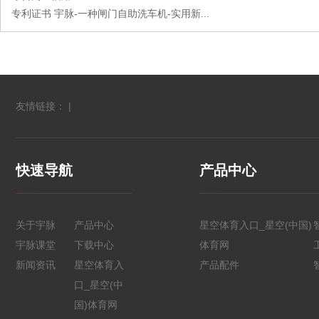
专利证书 宇脉-一种闸门自助洗车机-实用新...
友情链接： |
快速导航
产品中心
关于宇脉
产品中心
星空体育入口_星空(中国)
宇脉课堂
下载中心
体育网
新闻资讯
星空体育入
产品配件
口_星空(中
国)体育网