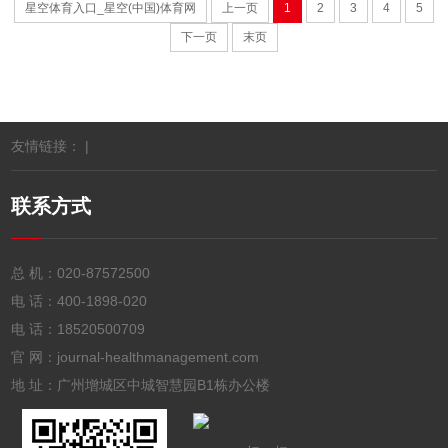
星空体育入口_星空(中国)体育网
上一页
1
2
3
4
5
下一页
末页
友情链接： |
联系方式
总 机：
020-87572500
电 话：
400-1898-020
电 话：
18520500709
官 网：journal-healthmanagement.com
地 址：广州增城区中城智慧园B1栋办公楼