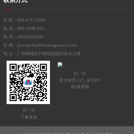
联系方式
总 机：
020-87572500
电 话：
400-1898-020
电 话：
18520500709
官 网：journal-healthmanagement.com
地 址：广州增城区中城智慧园B1栋办公楼
扫一扫
星空体育入口_星空(中
国)体育网
扫一扫
了解更多