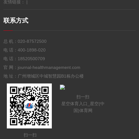
友情链接： |
联系方式
总 机：
020-87572500
电 话：
400-1898-020
电 话：
18520500709
官 网：journal-healthmanagement.com
地 址：广州增城区中城智慧园B1栋办公楼
扫一扫
星空体育入口_星空(中
国)体育网
扫一扫