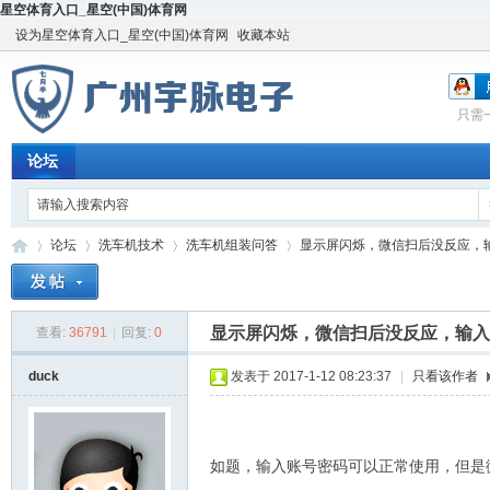
星空体育入口_星空(中国)体育网
设为星空体育入口_星空(中国)体育网
收藏本站
只需
论坛
论坛
洗车机技术
洗车机组装问答
显示屏闪烁，微信扫后没反应，输入
显示屏闪烁，微信扫后没反应，输入账
查看:
36791
|
回复:
0
宇
»
›
›
›
duck
发表于 2017-1-12 08:23:37
|
只看该作者
如题，输入账号密码可以正常使用，但是