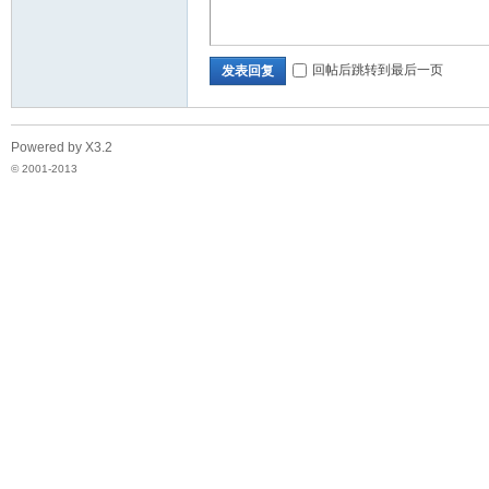
子
回帖后跳转到最后一页
发表回复
Powered by
X3.2
© 2001-2013
技
术